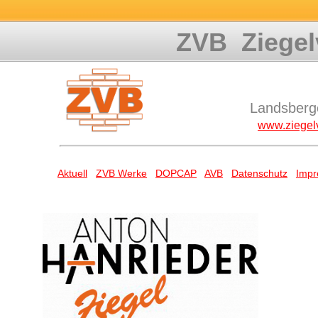
ZVB Ziegel
Landsberg
www.ziegelv
Aktuell
ZVB Werke
DOPCAP
AVB
Datenschutz
Imp