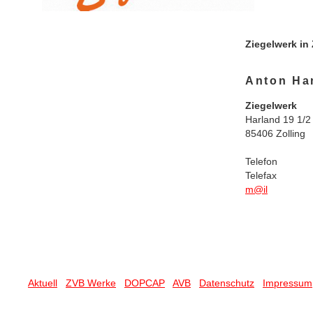
Ziegelwerk in 
Anton Ha
Ziegelwerk
Harland 19 1/2
85406 Zolling
Telefon
Telefax
m@il
Aktuell
ZVB Werke
DOPCAP
AVB
Datenschutz
Impressum